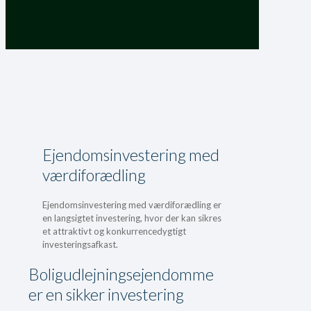
Ejendomsinvestering med
værdiforædling
Ejendomsinvestering med værdiforædling er
en langsigtet investering, hvor der kan sikres
et attraktivt og konkurrencedygtigt
investeringsafkast.
Boligudlejningsejendomme
er en sikker investering