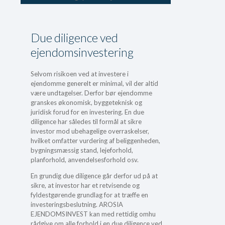
Due diligence ved
ejendomsinvestering
Selvom risikoen ved at investere i
ejendomme generelt er minimal, vil der altid
være undtagelser. Derfor bør ejendomme
granskes økonomisk, byggeteknisk og
juridisk forud for en investering. En due
diligence har således til formål at sikre
investor mod ubehagelige overraskelser,
hvilket omfatter vurdering af beliggenheden,
bygningsmæssig stand, lejeforhold,
planforhold, anvendelsesforhold osv.
En grundig due diligence går derfor ud på at
sikre, at investor har et retvisende og
fyldestgørende grundlag for at træffe en
investeringsbeslutning. AROSIA
EJENDOMSINVEST kan med rettidig omhu
rådgive om alle forhold i en due diligence ved