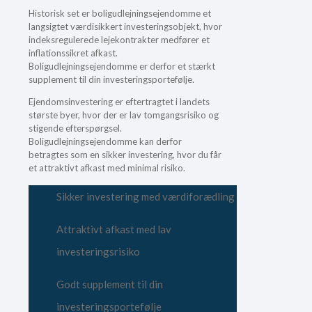
Historisk set er boligudlejningsejendomme et
langsigtet værdisikkert investeringsobjekt, hvor
indeksregulerede lejekontrakter medfører et
inflationssikret afkast.
Boligudlejningsejendomme er derfor et stærkt
supplement til din investeringsportefølje.
Ejendomsinvestering er eftertragtet i landets
største byer, hvor der er lav tomgangsrisiko og
stigende efterspørgsel.
Boligudlejningsejendomme kan derfor
betragtes som en sikker investering, hvor du får
et attraktivt afkast med minimal risiko.
Sikker investering med værdiforædling
Attraktivt afkast med lav
investeringsrisiko
Godt supplement til din
investeringsportefølje