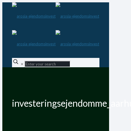
✕
investeringsejendomme_aarh