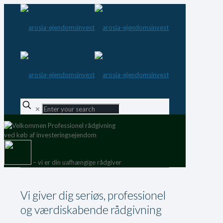
✕
Professionel rådgivning
ved køb af investeringsejendom
– vi er din uafhængige rådgiver
Vi giver dig seriøs, professionel
og værdiskabende rådgivning