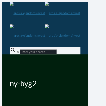
✕
ny-byg2